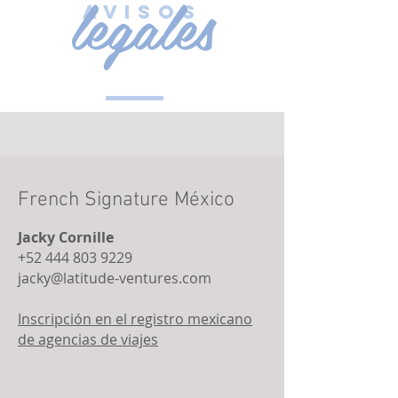
legales
avisos
French Signature México
Jacky Cornille
+52 444 803 9229
jacky@latitude-ventures.com
Inscripción en el registro mexicano
de agencias de viajes